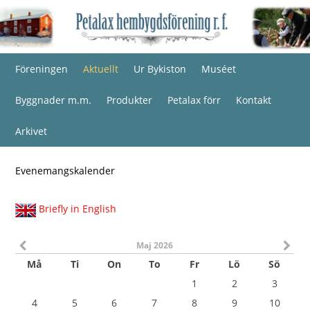
Föreningen
Aktuellt
Ur Bykiston
Muséet
Byggnader m.m.
Produkter
Petalax förr
Kontakt
Arkivet
Evenemangskalender
Briefly in English
Maj 2026
Må
Ti
On
To
Fr
Lö
Sö
1
2
3
4
5
6
7
8
9
10