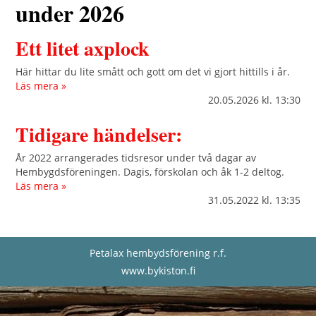
under 2026
Ett litet axplock
Här hittar du lite smått och gott om det vi gjort hittills i år.
Läs mera »
20.05.2026
kl. 13:30
Tidigare händelser:
År 2022 arrangerades tidsresor under två dagar av
Hembygdsföreningen. Dagis, förskolan och åk 1-2 deltog.
Läs mera »
31.05.2022
kl. 13:35
Petalax hembydsförening r.f.
www.bykiston.fi