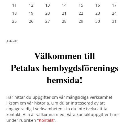
11
12
13
14
15
16
17
18
19
20
21
22
23
24
25
26
27
28
29
30
31
Aktuellt
Välkommen till
Petalax hembygdsförenings
hemsida!
Här hittar du uppgifter om vår mångsidiga verksamhet
liksom om vår historia. Om du är intresserad av att
engagera dig i verksamheten ska du inte tveka att ta
kontakt. Alla är välkomna med! Våra kontaktuppgifter finns
under rubriken "
Kontakt
".