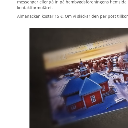
messenger eller gå in på hembygdsföreningens hemsida byk
kontaktformuläret.
Almanackan kostar 15 €. Om vi skickar den per post tillk