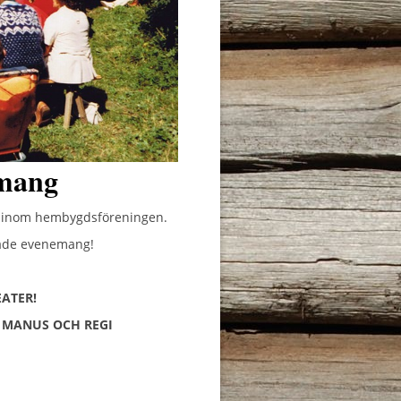
mang
n inom hembygdsföreningen.
rade evenemang!
ATER!
R MANUS OCH REGI