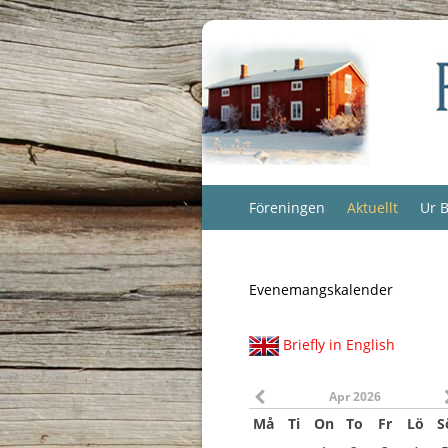
Föreningen
Aktuellt
Ur B
Evenemangskalender
Briefly in English
Apr 2026
Må
Ti
On
To
Fr
Lö
S