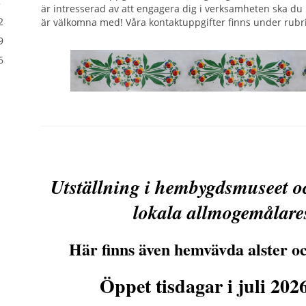
5
är intresserad av att engagera dig i verksamheten ska du in
2
är välkomna med! Våra kontaktuppgifter finns under rubr
9
6
Utställning i hembygdsmuseet o
lokala allmogemålare
Här finns även hemvävda alster o
Öppet tisdagar i juli 202