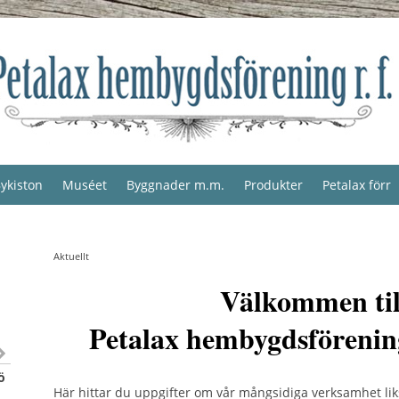
ykiston
Muséet
Byggnader m.m.
Produkter
Petalax förr
Aktuellt
Välkommen til
Petalax hembygdsförenin
ö
Här hittar du uppgifter om vår mångsidiga verksamhet li