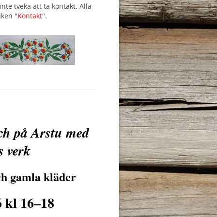
te tveka att ta kontakt. Alla
iken "
Kontakt
".
ch på Arstu med
s verk
ch gamla kläder
6 kl 16–18