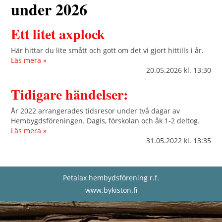
under 2026
Ett litet axplock
Här hittar du lite smått och gott om det vi gjort hittills i år.
Läs mera »
20.05.2026
kl. 13:30
Tidigare händelser:
År 2022 arrangerades tidsresor under två dagar av
Hembygdsföreningen. Dagis, förskolan och åk 1-2 deltog.
Läs mera »
31.05.2022
kl. 13:35
Petalax hembydsförening r.f.
www.bykiston.fi