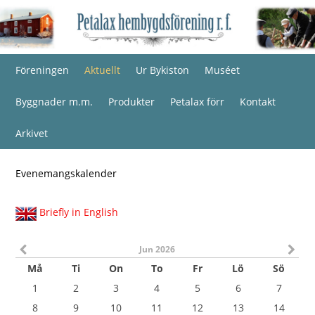
Föreningen
Aktuellt
Ur Bykiston
Muséet
Byggnader m.m.
Produkter
Petalax förr
Kontakt
Arkivet
Evenemangskalender
Briefly in English
Jun 2026
Må
Ti
On
To
Fr
Lö
Sö
1
2
3
4
5
6
7
8
9
10
11
12
13
14