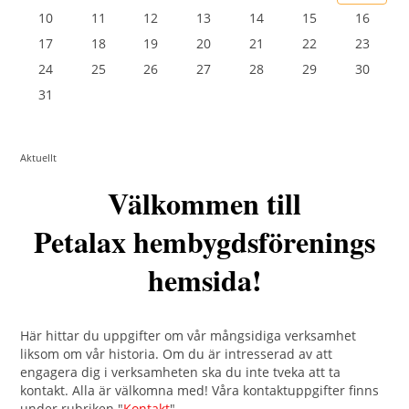
10
11
12
13
14
15
16
17
18
19
20
21
22
23
24
25
26
27
28
29
30
31
Aktuellt
Välkommen till
Petalax hembygdsförenings
hemsida!
Här hittar du uppgifter om vår mångsidiga verksamhet
liksom om vår historia. Om du är intresserad av att
engagera dig i verksamheten ska du inte tveka att ta
kontakt. Alla är välkomna med! Våra kontaktuppgifter finns
under rubriken "
Kontakt
".