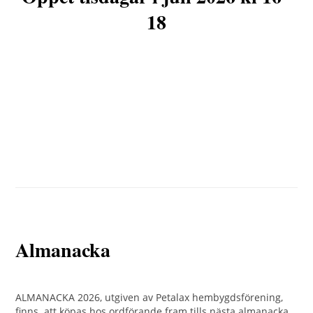
18
Almanacka
ALMANACKA 2026, utgiven av Petalax hembygdsförening,
finns att köpas hos ordförande fram tills nästa almanacka