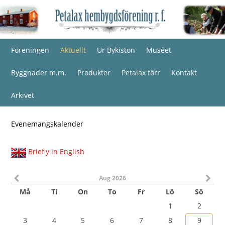
Föreningen
Aktuellt
Ur Bykiston
Muséet
Byggnader m.m.
Produkter
Petalax förr
Kontakt
Arkivet
Evenemangskalender
Briefly in English
Aug 2026
Må
Ti
On
To
Fr
Lö
Sö
1
2
3
4
5
6
7
8
9