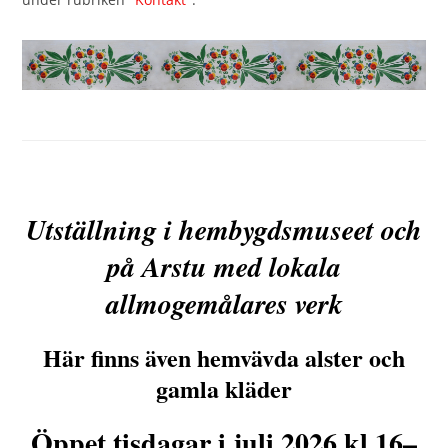
Utställning i hembygdsmuseet och
på Arstu med lokala
allmogemålares verk
Här finns även hemvävda alster och
gamla kläder
Öppet tisdagar i juli 2026 kl 16–