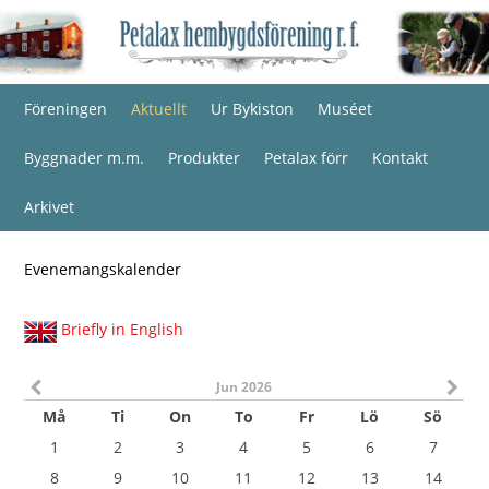
Föreningen
Aktuellt
Ur Bykiston
Muséet
Byggnader m.m.
Produkter
Petalax förr
Kontakt
Arkivet
Evenemangskalender
Briefly in English
Jun 2026
Må
Ti
On
To
Fr
Lö
Sö
1
2
3
4
5
6
7
8
9
10
11
12
13
14