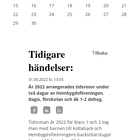
15
16
17
18
19
20
21
22
23
24
25
26
27
28
29
30
Tidigare
Tillbaka
händelser:
31.05.2022
kl. 13:35
År 2022 arrangerades tidsresor under
två dagar av Hembygdsföreningen.
Dagis, förskolan och åk 1-2 deltog.
Tidsresan år 2022 för klass 1 och 2 tog
man med barnen till Koltaback och
Hembygdsföreningens backsittarstugor