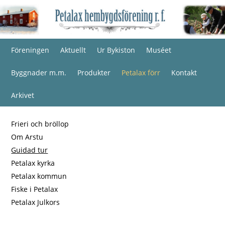
Föreningen
Aktuellt
Ur Bykiston
Muséet
Byggnader m.m.
Produkter
Petalax förr
Kontakt
Arkivet
Frieri och bröllop
Om Arstu
Guidad tur
Petalax kyrka
Petalax kommun
Fiske i Petalax
Petalax Julkors