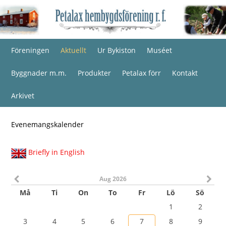
Föreningen
Aktuellt
Ur Bykiston
Muséet
Byggnader m.m.
Produkter
Petalax förr
Kontakt
Arkivet
Evenemangskalender
Briefly in English
Aug 2026
Må
Ti
On
To
Fr
Lö
Sö
1
2
3
4
5
6
7
8
9