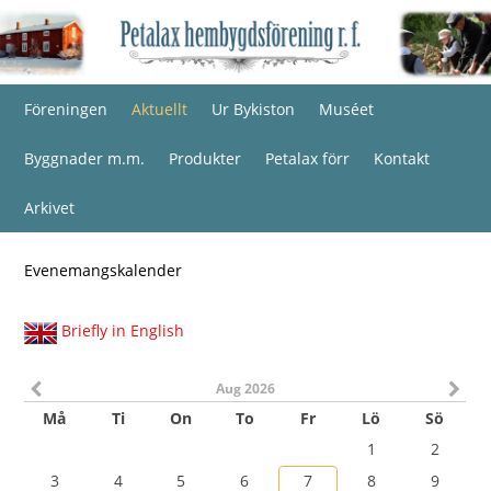
Föreningen
Aktuellt
Ur Bykiston
Muséet
Byggnader m.m.
Produkter
Petalax förr
Kontakt
Arkivet
Evenemangskalender
Briefly in English
Aug 2026
Må
Ti
On
To
Fr
Lö
Sö
1
2
3
4
5
6
7
8
9