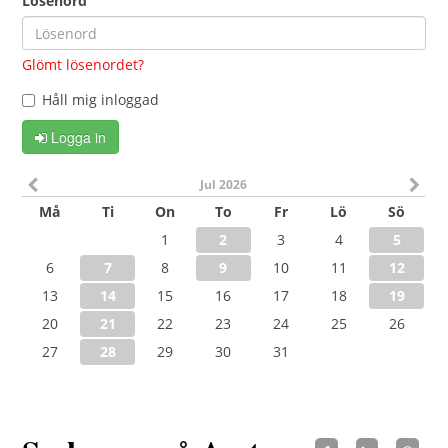
Lösenord
Glömt lösenordet?
Håll mig inloggad
Logga in
Jul 2026
Må
Ti
On
To
Fr
Lö
Sö
1
2
3
4
5
6
7
8
9
10
11
12
13
14
15
16
17
18
19
20
21
22
23
24
25
26
27
28
29
30
31