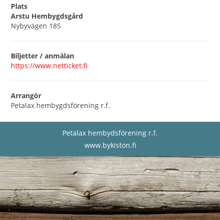
Plats
Arstu Hembygdsgård
Nybyvägen 185
Biljetter / anmälan
https://www.netticket.fi
Arrangör
Petalax hembygdsförening r.f.
Petalax hembydsförening r.f.
www.bykiston.fi