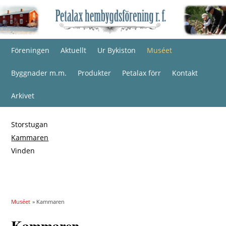
Föreningen
Aktuellt
Ur Bykiston
Muséet
Byggnader m.m.
Produkter
Petalax förr
Kontakt
Arkivet
Storstugan
Kammaren
Vinden
Muséet
» Kammaren
Kammaren