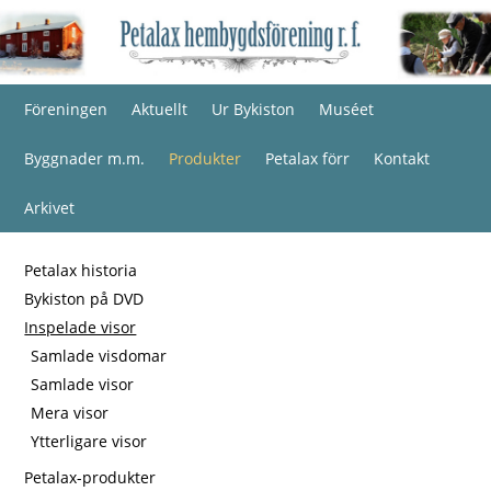
Föreningen
Aktuellt
Ur Bykiston
Muséet
Byggnader m.m.
Produkter
Petalax förr
Kontakt
Arkivet
Petalax historia
Bykiston på DVD
Inspelade visor
Samlade visdomar
Samlade visor
Mera visor
Ytterligare visor
Petalax-produkter