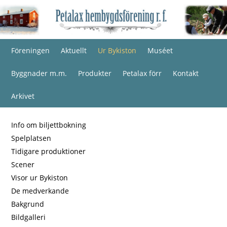
Föreningen
Aktuellt
Ur Bykiston
Muséet
Byggnader m.m.
Produkter
Petalax förr
Kontakt
Arkivet
Info om biljettbokning
Spelplatsen
Tidigare produktioner
Scener
Visor ur Bykiston
De medverkande
Bakgrund
Bildgalleri