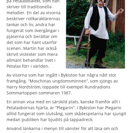
på Petalaxdialekt, som han
skriver till traditionella
melodier. En del av visorna
beskriver rollkaraktärernas
tankar och liv, andra har
fungerat som övergångar i
pjäserna och berättar om
det som har hänt utanför
scenen. Martin har också
skrivit vistexter som mera
allmänt behandlar livet i
Petalax förr i världen.
Av visorna som har ingått i Bykiston har några nått stor
framgång. ”Moschinas ungdomsminnen”, som sjöngs av
Harry Nordström, toppade till exempel Rundradions
Sommartoppen sommaren 1987.
En annan visa med en särskild plats, kanske framför allt i
Petalaxbornas hjärta, är ”Plegarin”. I Bykiston har Plegarin
alltid fungerat som slutsång, som skådespelarna har sjungit
medan publiken har bjudits på tappadreck.
Använd länkarna i menyn till vänster för att läsa om och