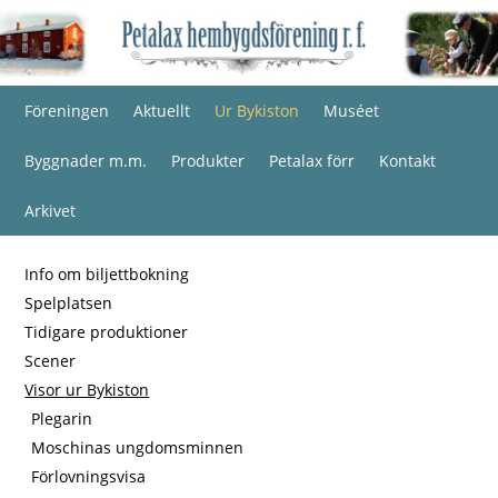
Föreningen
Aktuellt
Ur Bykiston
Muséet
Byggnader m.m.
Produkter
Petalax förr
Kontakt
Arkivet
Info om biljettbokning
Spelplatsen
Tidigare produktioner
Scener
Visor ur Bykiston
Plegarin
Moschinas ungdomsminnen
Förlovningsvisa