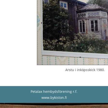
Arstu i inköpsskick 1980.
Petalax hembydsförening r.f.
www.bykiston.fi