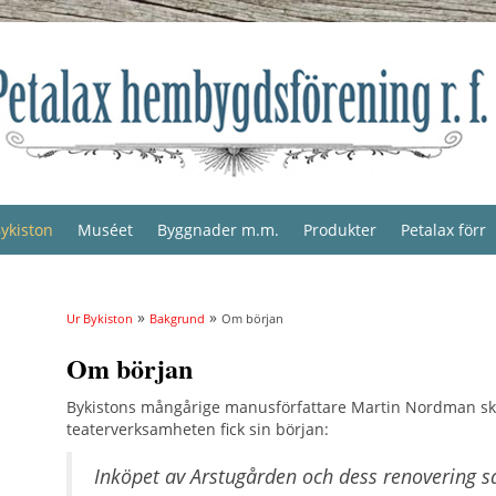
ykiston
Muséet
Byggnader m.m.
Produkter
Petalax förr
»
»
Ur Bykiston
Bakgrund
Om början
Om början
Bykistons mångårige manusförfattare Martin Nordman sk
teaterverksamheten fick sin början:
Inköpet av Arstugården och dess renovering s