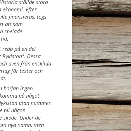
Historia ställde stora
 ekonomi. Efter
lle finansieras, togs
t att som
ch spelade"
tid.
gt reda på en del
x Bykiston". Dessa
och även från enskilda
rlag för texter och
at.
ån början ingen
r komma på något
 Bykiston utan nummer.
e bli någon
re skede.
Under de
 som nya namn, men