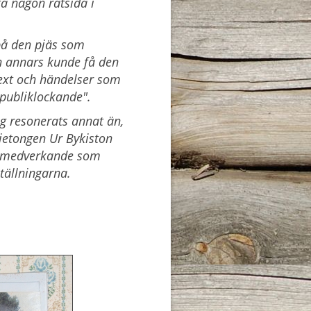
å någon rätsida i
på den pjäs som
n annars kunde få den
text och händelser som
"publiklockande".
ig resonerats annat än,
jetongen Ur Bykiston
de medverkande som
tällningarna.