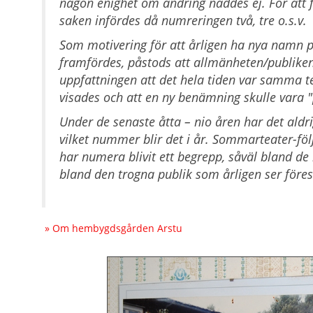
någon enighet om ändring nåddes ej. För att f
saken infördes då numreringen två, tre o.s.v.
Som motivering för att årligen ha nya namn 
framfördes, påstods att allmänheten/publike
uppfattningen att det hela tiden var samma 
visades och att en ny benämning skulle vara 
Under de senaste åtta
– nio åren har det aldr
vilket nummer blir det i år. Sommarteater-föl
har numera blivit ett begrepp, såväl bland 
bland den trogna publik som årligen ser föres
» Om hembygdsgården Arstu