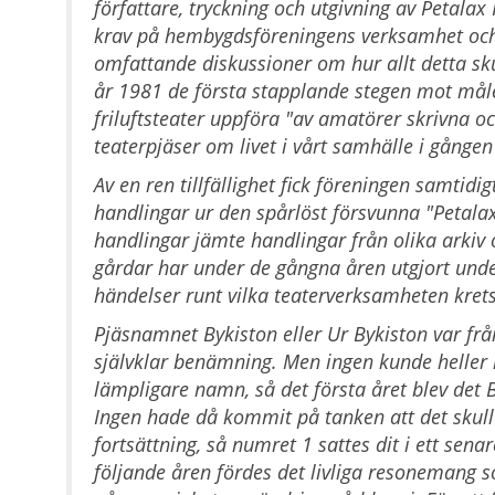
författare, tryckning och utgivning av Petalax 
krav på hembygdsföreningens verksamhet och
omfattande diskussioner om hur allt detta sku
år 1981 de första stapplande stegen
mot måle
friluftsteater uppföra "av amatörer skrivna o
teaterpjäser om livet i vårt samhälle i gången 
Av en ren tillfällighet fick föreningen samtidi
handlingar ur den spårlöst försvunna "Petala
handlingar jämte handlingar från olika arkiv 
gårdar har under de gångna åren utgjort unde
händelser runt vilka teaterverksamheten krets
Pjäsnamnet
Bykiston eller Ur Bykiston var fr
självklar benämning. Men ingen kunde helle
lämpligare namn, så det första året blev det
Ingen hade då kommit på tanken att det skull
fortsättning, så numret 1 sattes dit i ett sena
följande åren fördes det livliga resonemang